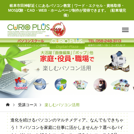
岐阜市田神駅近くにあるパソコン教室｜ワード・エクセル・資格取得・
MOS試験・CAD・WEB・ホームページ制作が習得できます。（駐車場完
備）
楽しむパソコン活用
パソコン入門
楽しむパソコ
受講コース
楽しむパソコン活用
進化を続けるパソコンのマルチメディア。なんでもできちゃ
仕事で活かすCAD
WEB／D
う！？パソコンを家庭に仕事に活かしませんか？選べるバイ