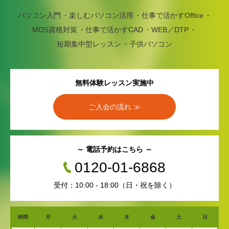
パソコン入門
楽しむパソコン活用
仕事で活かすOffice
MOS資格対策
仕事で活かすCAD
WEB／DTP
短期集中型レッスン
子供パソコン
無料体験レッスン実施中
ご入会の流れ ≫
～ 電話予約はこちら ～
0120-01-6868
受付：10:00 - 18:00（日・祝を除く）
時間
月
火
水
木
金
土
日